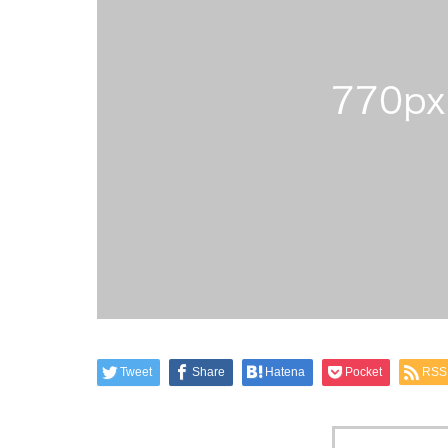
Tweet
Share
Hatena
Pocket
RSS