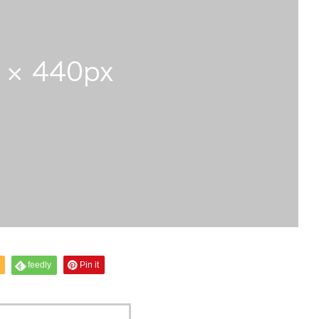
feedly
Pin it