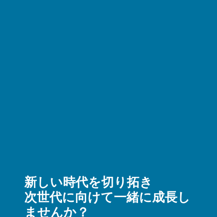
新しい時代を切り拓き
次世代に向けて一緒に成長し
ませんか？