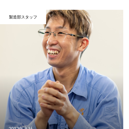
製造部スタッフ
ホーム
久商ってどんな会社？
先輩社員の声
人材育成・福利厚生
2012年入社